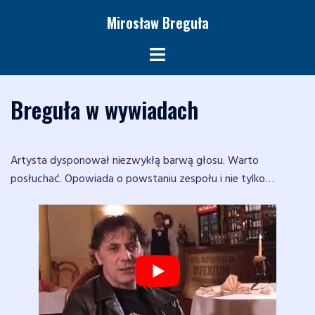
Przejdź
Mirosław Breguła
do
treści
Menu
przełączania
Breguła w wywiadach
Artysta dysponował niezwykłą barwą głosu. Warto
posłuchać. Opowiada o powstaniu zespołu i nie tylko…