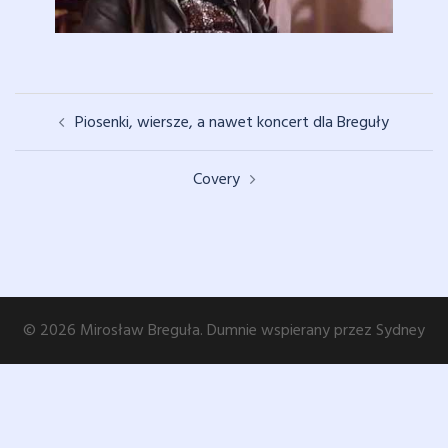
Zobacz
Piosenki, wiersze, a nawet koncert dla Breguły
wpisy
Covery
© 2026 Mirosław Breguła. Dumnie wspierany przez
Sydney