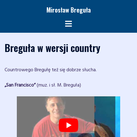
Przejdź
Mirosław Breguła
do
treści
Menu
przełączania
Breguła w wersji country
Countrowego Bregułę też się dobrze słucha.
„San Francisco”
(muz. i sł. M. Breguła)