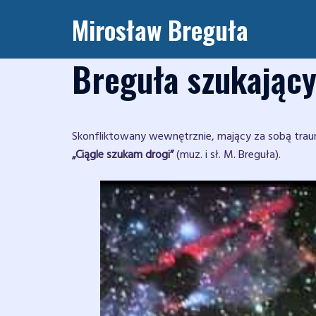
Przejdź
Mirosław Breguła
do
treści
Breguła szukając
Skonfliktowany wewnętrznie, mający za sobą trau
„Ciągle szukam drogi”
(muz. i sł. M. Breguła).