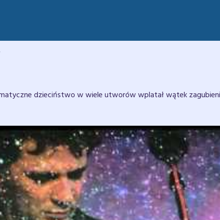
y
matyczne dzieciństwo w wiele utworów wplatał wątek zagubienia 