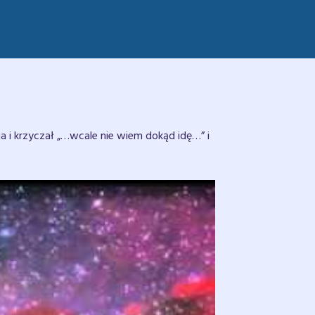
i krzyczał „…wcale nie wiem dokąd idę…” i